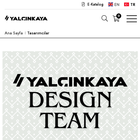
E-Katalog
EN
TR
0
Ana Sayfa
Tasarımcılar
OKUL
OFIS
ANAOKULU
LABORATUVAR
YARI MAMUL
HASTANE
CAFE
KONSEPT
KURUMSAL