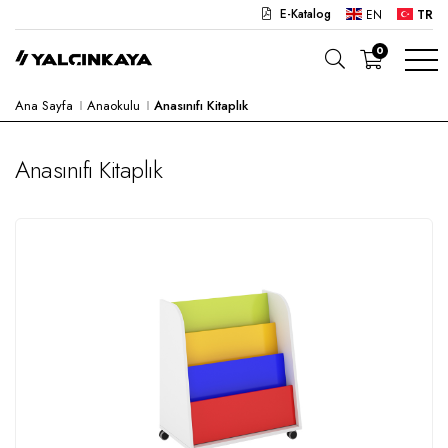
E-Katalog
EN
TR
0
Ana Sayfa
Anaokulu
Anasınıfı Kitaplık
OKUL
OFIS
Anasınıfı Kitaplık
ANAOKULU
LABORATUVAR
YARI MAMUL
HASTANE
CAFE
KONSEPT
KURUMSAL