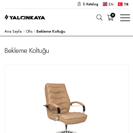
E-Katalog
EN
TR
0
Ana Sayfa
Ofis
Bekleme Koltuğu
OKUL
OFIS
Bekleme Koltuğu
ANAOKULU
LABORATUVAR
YARI MAMUL
HASTANE
CAFE
KONSEPT
KURUMSAL