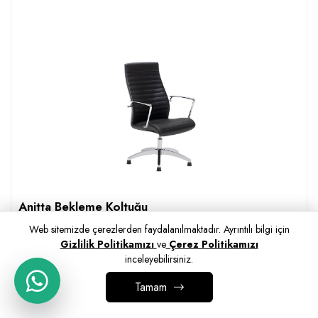
Anitta Bekleme Koltuğu
ÜRÜN KODU:
210300402
Web sitemizde çerezlerden faydalanılmaktadır. Ayrıntılı bilgi için
Yönetici / Boyalı Ayak / Multitilt Mekanizma
Gizlilik Politikamızı
ve
Çerez Politikamızı
inceleyebilirsiniz.
SEPETE EKLE
Tamam