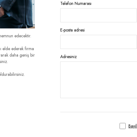
Telefon Numarası
E-posta adresi
i memnun edecektir.
ını elde ederek firma
tırarak daha geniş bir
Adresiniz
siniz.
durabilirsiniz.
Bayi