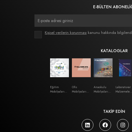
E-BÜLTEN ABONELİ
Kişisel verilerin korunması
kanunu hakkında bilgilend
KATALOGLAR
Eğitim
Ofis
Anaokulu
Laboratuvar
Mobilyaları
Mobilyaları
Mobilyaları
Malzemeleri
Katalog
Katalog
Kataloğu
Kataloğu
TAKİP EDİN