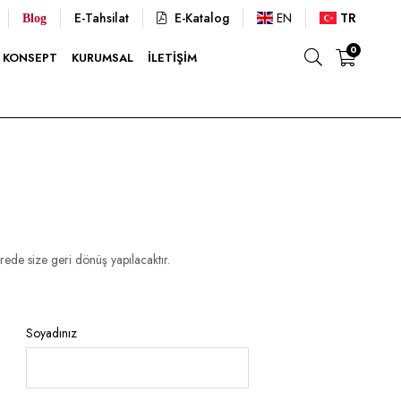
E-Tahsilat
E-Katalog
EN
TR
Blog
0
KONSEPT
KURUMSAL
İLETIŞIM
rede size geri dönüş yapılacaktır.
Soyadınız