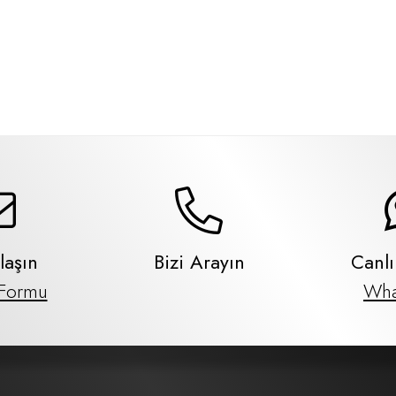
laşın
Bizi Arayın
Canl
 Formu
Wha