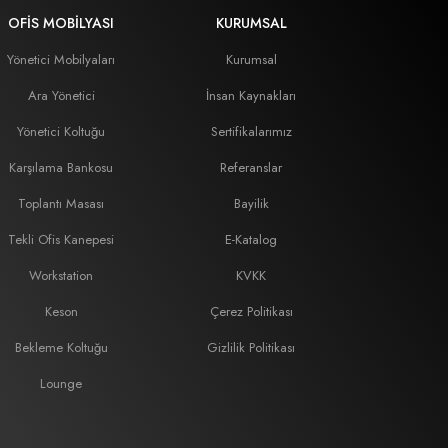
OFIS MOBILYASI
KURUMSAL
Yönetici Mobilyaları
Kurumsal
Ara Yönetici
İnsan Kaynakları
Yönetici Koltuğu
Sertifikalarımız
Karşılama Bankosu
Referanslar
Toplantı Masası
Bayilik
Tekli Ofis Kanepesi
E-Katalog
Workstation
KVKK
Keson
Çerez Politikası
Bekleme Koltuğu
Gizlilik Politikası
Lounge