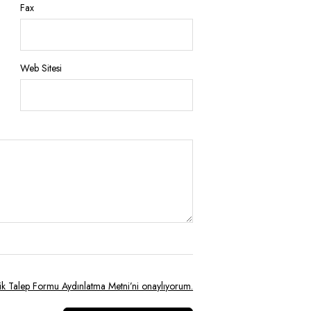
Fax
Web Sitesi
lik Talep Formu Aydınlatma Metni’ni onaylıyorum.