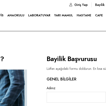
Giriş Yap
Bayilik
FIS
ANAOKULU
LABORATUVAR
YARI MAMUL
HASTANE
CAFE
z?
Bayilik Başvurusu
Lütfen aşağıdaki formu doldurun. En kısa sü
GENEL BILGILER
Adınız