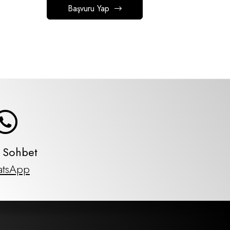
Başvuru Yap
ı Sohbet
tsApp