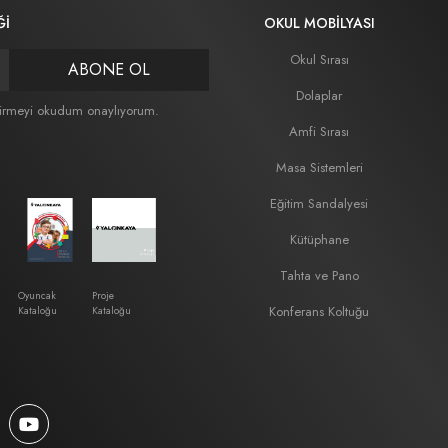
Ğİ
OKUL MOBILYASI
Okul Sırası
ABONE OL
Dolaplar
irmeyi okudum onaylıyorum.
Amfi Sırası
Masa Sistemleri
Eğitim Sandalyesi
Kütüphane
Tahta ve Pano
Oyuncak
Proje
Konferans Koltuğu
Kataloğu
Kataloğu