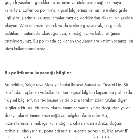
geçerli yasaların gereklerine, işimizin yürütülmesine bağlı kalmaya
İLETIŞIM
kararlıyız. Lütfen bu politikayı, kişisel bilgileriniz ve nasıl ele alındığı ile
ilgili görüşlerimizi ve uygulamalarımızı açıkladığından dikkatli bir şekilde
okuyun. Web sitemize girerek ya da sitelere göz atarak, bu gizlilik
politikasını bütünüyle okuduğunuzu, anladığınızı ve kabul ettiğinizi
onaylıyorsunuz. Bu politikada açıklanan uygulamalara katılmıyorsanız, bu
siteyi kullanmamalısınız.
Bu politikanın kapsadığı bilgiler
Bu politika, Yalçınkaya Mobilya İthalat İhracat Sanayi ve Ticaret Ltd. Şti.
tarafından toplanan ve kullanılan tüm kişisel bilgileri kapsar. Bu politikada
“kişisel bilgiler”, (ya tek başına ya da bizim tarafımızdan tutulan diğer
bilgilerle birlikte) bir birey olarak tanımlanmanızı ya da doğrudan ya da
dolaylı olarak tanınmanızı sağlayan bilgileri ifade eder. Bu,
hizmetlerimizi almak için kullandığınız cihazlardan adınızı, doğum
tarihinizi, cinsiyetinizi, posta adresinizi, e-posta adresinizi, bilgisayar IP