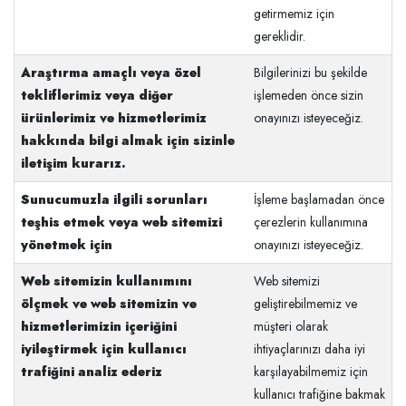
getirmemiz için
gereklidir.
Araştırma amaçlı veya özel
Bilgilerinizi bu şekilde
tekliflerimiz veya diğer
işlemeden önce sizin
ürünlerimiz ve hizmetlerimiz
onayınızı isteyeceğiz.
hakkında bilgi almak için sizinle
iletişim kurarız.
Sunucumuzla ilgili sorunları
İşleme başlamadan önce
teşhis etmek veya web sitemizi
çerezlerin kullanımına
yönetmek için
onayınızı isteyeceğiz.
Web sitemizin kullanımını
Web sitemizi
ölçmek ve web sitemizin ve
geliştirebilmemiz ve
hizmetlerimizin içeriğini
müşteri olarak
iyileştirmek için kullanıcı
ihtiyaçlarınızı daha iyi
trafiğini analiz ederiz
karşılayabilmemiz için
kullanıcı trafiğine bakmak