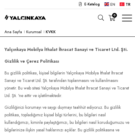
E-Katalog
EN
TR
0
Ana Sayfa
Kurumsal
KVKK
OKUL
OFIS
Yalçınkaya Mobilya İthalat İhracat Sanayi ve Ticaret Ltd. Şti.
ANAOKULU
Gizlilik ve Çerez Politikası
LABORATUVAR
Bu gizlilik politikası, kişisel bilgilerin Yalçınkaya Mobilya İthalat İhracat
Sanayi ve Ticaret Ltd. Şti. tarafından toplanmasını ve kullanılmasını
YARI MAMUL
yönetir. Bu web sitesi Yalçınkaya Mobilya İthalat İhracat Sanayi ve Ticaret
HASTANE
Ltd. Şti. 'ne aittir ve işletilmektedir.
CAFE
Gizliliğinizi korumayı ve saygı duymayı taahhüt ediyoruz. Bu gizlilik
politikası, topladığımız kişisel bilgi türlerini, bu bilgileri nasıl
KONSEPT
kullandığımızı, kiminle paylaştığımızı, bu bilgileri nasıl koruduğumuzu ve
bilgilerinize ilişkin yasal haklarınızı açıklar. Bu gizlilik politikasına ve
KURUMSAL